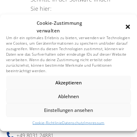
Sie hier:
Erste Schritte
Cookie-Zustimmung
verwalten
Betriebskostenabrechnung
Um dir ein optimales Erlebnis zu bieten, verwenden wir Technologien
wie Cookies, um Geräteinformationen zu speichern und/oder darauf
zuzugreifen. Wenn du diesen Technologien zustimmst, können wir
Daten wie das Surfverhalten oder eindeutige IDs auf dieser Website
verarbeiten. Wenn du deine Zustimmung nicht erteilst oder
zurückziehst, können bestimmte Merkmale und Funktionen
beeinträchtigt werden.
Akzeptieren
Ablehnen

Sommer Informatik GmbH
Sepp-Heindl-Str. 5
Einstellungen ansehen
DEU-83026 Rosenheim
Cookie-Richtlinie
Datenschutz
Impressum

+49 8031 24881