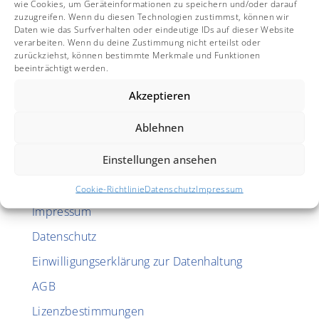
wie Cookies, um Geräteinformationen zu speichern und/oder darauf
zuzugreifen. Wenn du diesen Technologien zustimmst, können wir

Daten wie das Surfverhalten oder eindeutige IDs auf dieser Website
Sommer Informatik GmbH
verarbeiten. Wenn du deine Zustimmung nicht erteilst oder
Sepp-Heindl-Str. 5
zurückziehst, können bestimmte Merkmale und Funktionen
beeinträchtigt werden.
DEU-83026 Rosenheim
Akzeptieren

+49 8031 24881
Ablehnen

Einstellungen ansehen
Cookie-Richtlinie
Datenschutz
Impressum
Impressum
Datenschutz
Einwilligungserklärung zur Datenhaltung
AGB
Lizenzbestimmungen