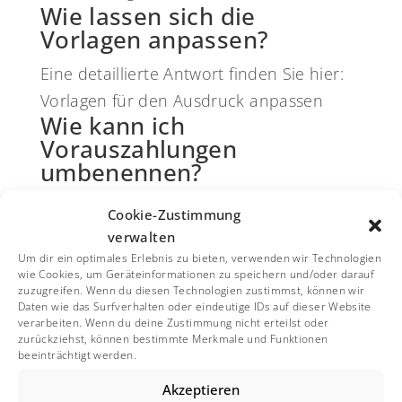
Wie lassen sich die
Vorlagen anpassen?
Eine detaillierte Antwort finden Sie hier:
Vorlagen für den Ausdruck anpassen
Wie kann ich
Vorauszahlungen
umbenennen?
Eine detaillierte Antwort finden Sie hier:
Cookie-Zustimmung
Vorauszahlungen umbenennen
verwalten
Wie lassen sich
Um dir ein optimales Erlebnis zu bieten, verwenden wir Technologien
wie Cookies, um Geräteinformationen zu speichern und/oder darauf
Personentage auf Personen
zuzugreifen. Wenn du diesen Technologien zustimmst, können wir
und Räume umrechnen?
Daten wie das Surfverhalten oder eindeutige IDs auf dieser Website
verarbeiten. Wenn du deine Zustimmung nicht erteilst oder
Eine detaillierte Antwort finden Sie hier:
zurückziehst, können bestimmte Merkmale und Funktionen
beeinträchtigt werden.
Personentage umlegen auf Personen und
Akzeptieren
Räume